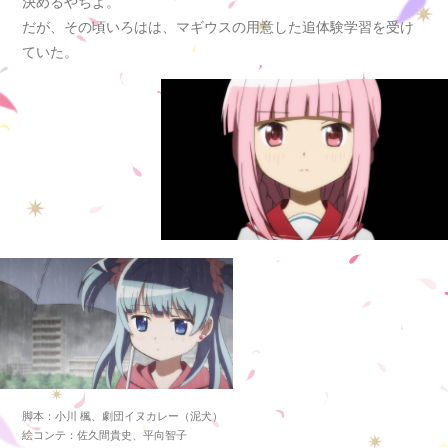
決めるやちよ。
だが、その頃いろはは、マギウスの用意した追体験学習を受け
ていた。
脚本
小川 楓、劇団イヌカレー（泥犬）
絵コンテ
佐久間貴史、平向智子