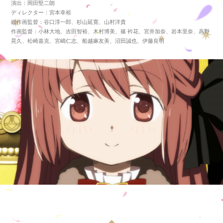
演出
岡田堅二朗
ディレクター
宮本幸裕
総作画監督
谷口淳一郎、杉山延寛、山村洋貴
作画監督
小林大地、吉田智裕、木村博美、篠 衿花、宮井加奈、岩本里奈、高野
晃久、松崎嘉克、宮嶋仁志、船越麻友美、沼田誠也、伊藤良明