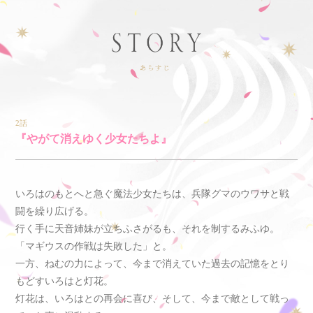
2話
『やがて消えゆく少女たちよ』
いろはのもとへと急ぐ魔法少女たちは、兵隊グマのウワサと戦
闘を繰り広げる。
行く手に天音姉妹が立ちふさがるも、それを制するみふゆ。
「マギウスの作戦は失敗した」と。
一方、ねむの力によって、今まで消えていた過去の記憶をとり
もどすいろはと灯花。
灯花は、いろはとの再会に喜び、そして、今まで敵として戦っ